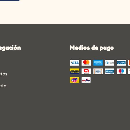
egación
Medios de pago
ctos
cto