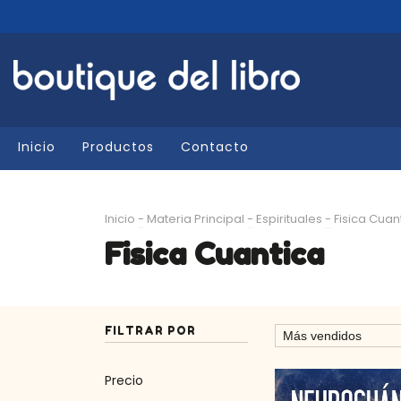
Inicio
Productos
Contacto
Inicio
-
Materia Principal
-
Espirituales
-
Fisica Cuan
Fisica Cuantica
FILTRAR POR
Precio